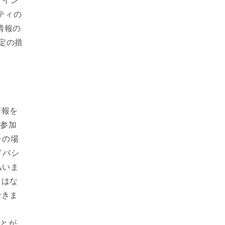
ティの
情報の
特定の措
情報を
び参加
その場
イバシ
払いま
てはな
できま
。
ことが