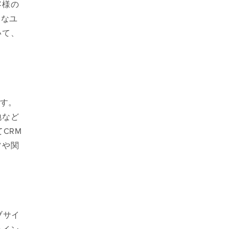
客様の
々なユ
いて、
ます。
地など
CRM
ツや関
ブサイ
ライン