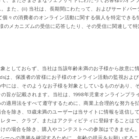
また、(ii) 当社は、長期間にわたって、およびサードパー
て個々の消費者のオンライン活動に関する個人を特定できる
の他の同様のメカニズムの受信に応答したり、その受信に関連して
対象としておらず、当社は当該年齢未満のお子様から故意に
andsは、保護者の皆様にお子様のオンライン活動の監視およ
の中には、そのようなお子様を対象としているものがあり、
の旨が記載されます。当社は、1998年児童オンラインプラ
めの適用法をすべて遵守するために、商業上合理的な努力を
合を除き、13歳未満のユーザーは当サイトに情報を送信し
スレター、クラブ、またはアクティビティに登録することは
向けの場合を除き、購入やコンテストへの参加はできません
のポリシーへの準拠を確認するために、年齢の提示をお願いする