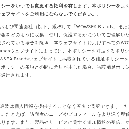
リシーをいつでも変更する権利を有します。本ポリシーをよ
ウェブサイトをご利用にならないでください。
.
子会社および関連会社（以下、総称して「WOWSEA Brands」ま
情報をどのように収集、使用、保護するかについてご理解い
されている場合を除き、本ウェブサイトおよびすべてのWOW
 Brandsウェブサイトによっては、本ポリシーを補足するポリ
EA Brandsウェブサイトに掲載されている補足ポリシー
足ポリシーの条項との間に矛盾が生じた場合、当該補足ポリ
が適用されます。
場合、通常は個人情報を提供することなく匿名で閲覧できます。
す。たとえば、訪問者のニーズやプロフィールをより深く理
あります。また、製品やサービスに関する追加情報の受信、