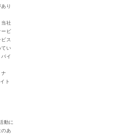
があり
、当社
サービ
ービス
めてい
ロバイ
トナ
サイト
な活動に
性のあ