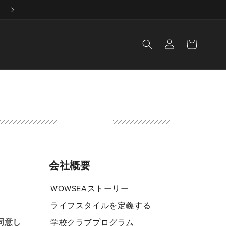
ロ
カ
グ
ー
イ
ト
ン
会社概要
WOWSEAストーリー
ライフスタイルを定義する
同意し
学校クラブプログラム