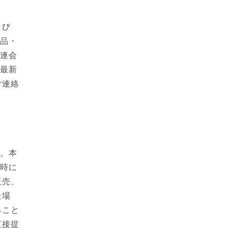
よび
製品・
関連会
る最新
ご連絡
す。本
集時に
販売、
た場
ること
直接提