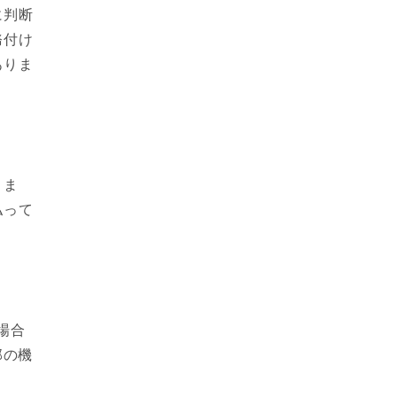
に判断
務付け
ありま
りま
払って
場合
部の機