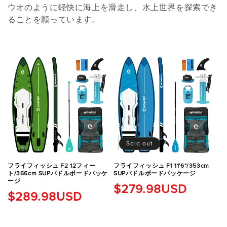
ウオのように軽快に海上を滑走し、水上世界を探索でき
ることを願っています。
Sold out
フライフィッシュ F2 12フィー
フライフィッシュ F1 11'6"/353cm
ト/366cm SUPパドルボードパッケ
SUPパドルボードパッケージ
ージ
通
$279.98USD
通
$289.98USD
常
常
価
価
格