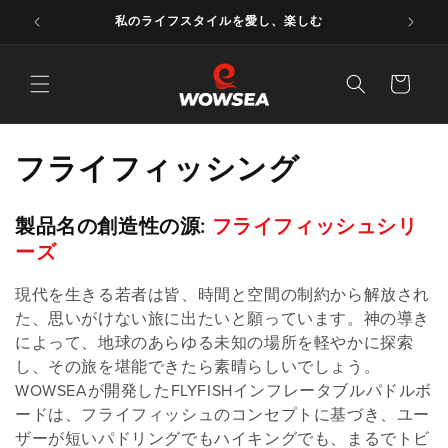
ンツに
私のライフスタイルを愛し、楽しむ
スキッ
プ
カ
ー
ト
コ
フライフィッシング
レ
製品名の創造性の源:
フライフィッシュシリ
ク
ーズ
シ
現代を生きる若者は皆、時間と空間の制約から解放され
ョ
た、思いがけない旅に出たいと願っています。神の導き
によって、地球のあらゆる未知の場所を軽やかに探索
ン
し、その旅を堪能できたら素晴らしいでしょう。
WOWSEAが開発したFLYFISHインフレータブルパドルボ
：
ードは、フライフィッシュのコンセプトに基づき、ユー
ザーが短いパドリングでもハイキングでも、まるでトビ